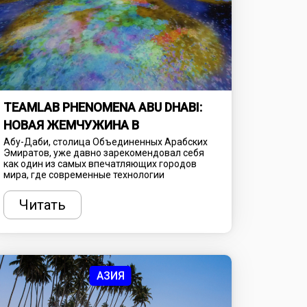
TEAMLAB PHENOMENA ABU DHABI:
НОВАЯ ЖЕМЧУЖИНА В
КУЛЬТУРНОЙ КОРОНЕ ОАЭ
Абу-Даби, столица Объединенных Арабских
Эмиратов, уже давно зарекомендовал себя
как один из самых впечатляющих городов
мира, где современные технологии
переплетаются с богатым культурным
наследием. С каждым годом этот мегаполис
Читать
становится все более привлекательным для
туристов и ценителей искусства, предлагая
уникальные достопримечательности,
поражающие воображение. Одной из таких
новинок, которая уже успела вызвать
огромный интерес, стал TeamLab Phenomena
Abu Dhabi - инновационный проект, созданный
АЗИЯ
на стыке искусства, науки и технологий.