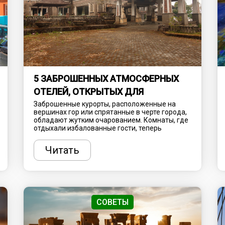
5 ЗАБРОШЕННЫХ АТМОСФЕРНЫХ
ОТЕЛЕЙ, ОТКРЫТЫХ ДЛЯ
ТУРИСТОВ
Заброшенные курорты, расположенные на
вершинах гор или спрятанные в черте города,
обладают жутким очарованием. Комнаты, где
отдыхали избалованные гости, теперь
покрыты грязью и сажей. Краска облупилась с
их осыпающихся стен, а природа подбирается
Читать
все ближе, чтобы забрать останки себе. Такие
места больше не принимают толпы туристов,
ищущих спа-процедуры и роскошный досуг,
зато привлекают любознательных
путешественников, желающих увидеть что-то
действительно необычное. Рассказываем, где
найти самые атмосферные заброшенные
СОВЕТЫ
отели.