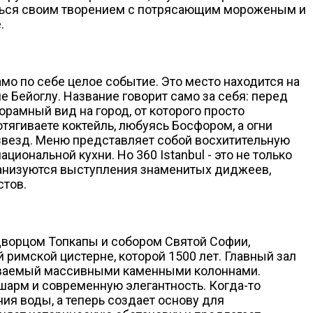
иться своим творением с потрясающим мороженым и
.
мо по себе целое событие. Это место находится на
е Бейоглу. Название говорит само за себя: перед
рамный вид на город, от которого просто
отягиваете коктейль, любуясь Босфором, а огни
 звезд. Меню представляет собой восхитительную
циональной кухни. Но 360 Istanbul - это не только
ганизуются выступления знаменитых диджеев,
стов.
ворцом Топкапы и собором Святой Софии,
 римской цистерне, которой 1500 лет. Главный зал
иваемый массивными каменными колоннами.
 шарм и современную элегантность. Когда-то
ия воды, а теперь создает основу для