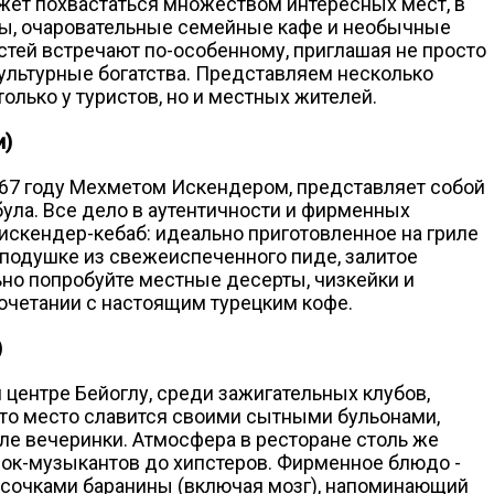
ет похвастаться множеством интересных мест, в
ы, очаровательные семейные кафе и необычные
стей встречают по-особенному, приглашая не просто
 культурные богатства. Представляем несколько
олько у туристов, но и местных жителей.
и)
867 году Мехметом Искендером, представляет собой
ла. Все дело в аутентичности и фирменных
искендер-кебаб: идеально приготовленное на гриле
 подушке из свежеиспеченного пиде, залитое
но попробуйте местные десерты, чизкейки и
очетании с настоящим турецким кофе.
)
центре Бейоглу, среди зажигательных клубов,
то место славится своими сытными бульонами,
е вечеринки. Атмосфера в ресторане столь же
т рок-музыкантов до хипстеров. Фирменное блюдо -
кусочками баранины (включая мозг), напоминающий