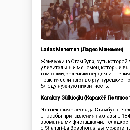
Lades Menemen (Ладес Менемен)
Жемчужина Стамбула, суть которой 
удивительный менемен, который вы 
томатами, зеленым перцем и специя
практически тают во рту, турецкие 
блюду нужную пикантность.
Karakoy Güllüoğlu (Каракёй Гюллюо
Эта пекарня - легенда Стамбула. За
способы притовления пахлавы с 1843
ароматными фисташками, - сладкое 
с Shangri-La Bosphorus, вы можете п