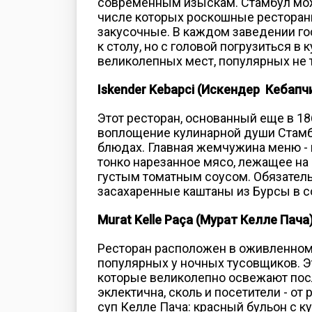
современным изыскам. Стамбул мож
числе которых роскошные ресторан
закусочные. В каждом заведении го
к столу, но с головой погрузиться в
великолепных мест, популярных не т
Iskender Kebapci (Искендер Кебапч
Этот ресторан, основанный еще в 1
воплощение кулинарной души Стамбу
блюдах. Главная жемчужина меню - 
тонко нарезанное мясо, лежащее на
густым томатным соусом. Обязатель
засахаренные каштаны из Бурсы в с
Murat Kelle Paça (Мурат Келле Пача
Ресторан расположен в оживленном 
популярных у ночных тусовщиков. Э
которые великолепно освежают посл
эклектична, сколь и посетители - о
суп Келле Пача: красный бульон с 