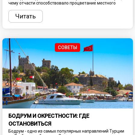
чему отчасти способствовало процветание местного
искусства (в первую очередь музыки и кино), а также
невероятная культура и сохранение древних традиций.
Читать
Рассказываем несколько любопытных фактах об этой
стране и ее жителях.
СОВЕТЫ
БОДРУМ И ОКРЕСТНОСТИ: ГДЕ
ОСТАНОВИТЬСЯ
Бодрум - одно из самых популярных направлений Турции