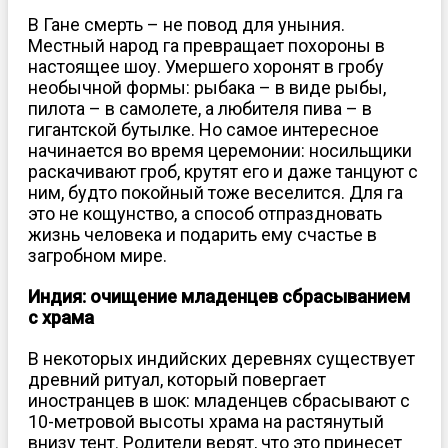
В Гане смерть – не повод для уныния.
Местный народ га превращает похороны в
настоящее шоу. Умершего хоронят в гробу
необычной формы: рыбака – в виде рыбы,
пилота – в самолете, а любителя пива – в
гигантской бутылке. Но самое интересное
начинается во время церемонии: носильщики
раскачивают гроб, крутят его и даже танцуют с
ним, будто покойный тоже веселится. Для га
это не кощунство, а способ отпраздновать
жизнь человека и подарить ему счастье в
загробном мире.
Индия: очищение младенцев сбрасыванием
с храма
В некоторых индийских деревнях существует
древний ритуал, который повергает
иностранцев в шок: младенцев сбрасывают с
10-метровой высоты храма на растянутый
внизу тент. Родители верят, что это принесет