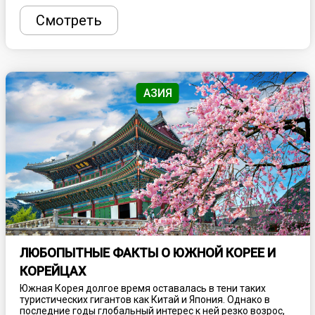
специализированный пояс сбоку отчего и пошло его
название, которое переводится как «бок, сторона».
Смотреть
АЗИЯ
ЛЮБОПЫТНЫЕ ФАКТЫ О ЮЖНОЙ КОРЕЕ И
КОРЕЙЦАХ
Южная Корея долгое время оставалась в тени таких
туристических гигантов как Китай и Япония. Однако в
последние годы глобальный интерес к ней резко возрос,