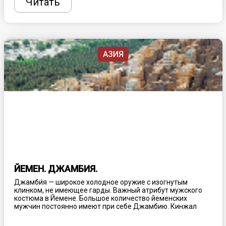
Читать
комплекса: на пляже, в лобби, у бассейна и т.д. Обычно в
ассортименте присутствуют разнообразные закуски,
салаты, первые блюда, десерты, супы и другое.
АЗИЯ
ЙЕМЕН. ДЖАМБИЯ.
Джамби́я — широкое холодное оружие с изогнутым
клинком, не имеющее гарды. Важный атрибут мужского
костюма в Йемене. Большое количество йеменских
мужчин постоянно имеют при себе Джамбию. Кинжал
является неотъемлемой частью национальных танцев.
Этот массивный изогнутый кинжал носят вставленным за