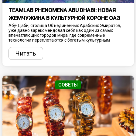
TEAMLAB PHENOMENA ABU DHABI: НОВАЯ
ЖЕМЧУЖИНА В КУЛЬТУРНОЙ КОРОНЕ ОАЭ
Абу-Даби, столица Объединенных Арабских Эмиратов,
уже давно зарекомендовал себя как один из самых
впечатляющих городов мира, где современные
технологии переплетаются с богатым культурным
наследием. С каждым годом этот мегаполис становится
все более привлекательным для туристов и ценителей
Читать
искусства, предлагая уникальные
достопримечательности, поражающие воображение.
Одной из таких новинок, которая уже успела вызвать
огромный интерес, стал TeamLab Phenomena Abu Dhabi -
инновационный проект, созданный на стыке искусства,
науки и технологий.
СОВЕТЫ