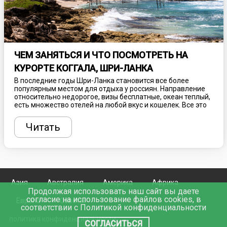
ЧЕМ ЗАНЯТЬСЯ И ЧТО ПОСМОТРЕТЬ НА
КУРОРТЕ КОГГАЛА, ШРИ-ЛАНКА
В последние годы Шри-Ланка становится все более
популярным местом для отдыха у россиян. Направление
относительно недорогое, визы бесплатные, океан теплый,
есть множество отелей на любой вкус и кошелек. Все это
дополняется богатой историей, уникальной культурой,
интересными достопримечательностями и потрясающими
Читать
природными заповедниками. Пляж Коггала,
расположенный на южном побережье острова, изобилует
гестхаусами и гостиничными комплексами, поэтому
всегда полон туристов. Однако помимо купания и
принятия солнечных ванн здесь есть и другие
увлекательные развлечения. Рассказываем, как
разнообразить ленивый пляжный отдых на курорте
Азия
Австралия
Америка
Африка
Коггала.
Продолжая использовать наш сайт вы даете
согласие на использование файлов cookies, в
Европа
Советы
соответствии с Политикой конфиденциальности
политика конфиденциальности
СОГЛАСИТЬСЯ