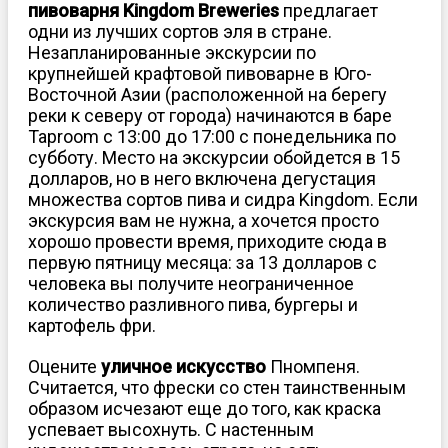
пивоварня Kingdom Breweries
предлагает
одни из лучших сортов эля в стране.
Незапланированные экскурсии по
крупнейшей крафтовой пивоварне в Юго-
Восточной Азии (расположенной на берегу
реки к северу от города) начинаются в баре
Taproom с 13:00 до 17:00 с понедельника по
субботу. Место на экскурсии обойдется в 15
долларов, но в него включена дегустация
множества сортов пива и сидра Kingdom. Если
экскурсия вам не нужна, а хочется просто
хорошо провести время, приходите сюда в
первую пятницу месяца: за 13 долларов с
человека вы получите неограниченное
количество разливного пива, бургеры и
картофель фри.
Оцените
уличное искусство
Пномпеня.
Считается, что фрески со стен таинственным
образом исчезают еще до того, как краска
успевает высохнуть. С настенным