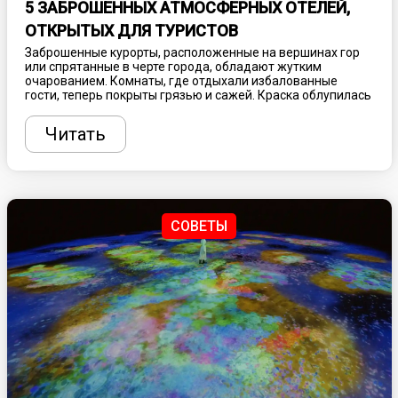
5 ЗАБРОШЕННЫХ АТМОСФЕРНЫХ ОТЕЛЕЙ,
ОТКРЫТЫХ ДЛЯ ТУРИСТОВ
Заброшенные курорты, расположенные на вершинах гор
или спрятанные в черте города, обладают жутким
очарованием. Комнаты, где отдыхали избалованные
гости, теперь покрыты грязью и сажей. Краска облупилась
с их осыпающихся стен, а природа подбирается все ближе,
чтобы забрать останки себе. Такие места больше не
Читать
принимают толпы туристов, ищущих спа-процедуры и
роскошный досуг, зато привлекают любознательных
путешественников, желающих увидеть что-то
действительно необычное. Рассказываем, где найти
самые атмосферные заброшенные отели.
СОВЕТЫ