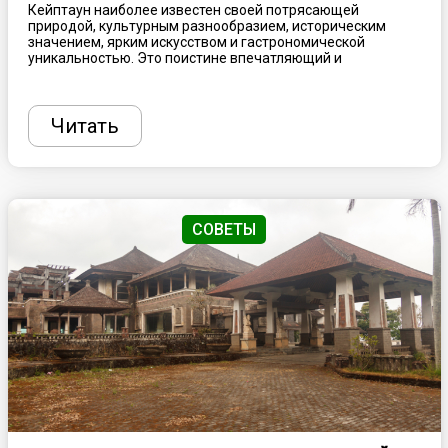
Кейптаун наиболее известен своей потрясающей
природой, культурным разнообразием, историческим
значением, ярким искусством и гастрономической
уникальностью. Это поистине впечатляющий и
многогранный город, который стоит посетить хотя бы раз
в жизни. Планируя поездку в ЮАР, необходимо учитывать
некоторые факторы, включая климатические нюансы,
чтобы местная погода не разочаровала, а также учесть
Читать
вопрос безопасности, как и при любом другом
путешествии. Рассказываем, что нельзя пропустить при
посещении столицы Южно-Африканской Республики.
СОВЕТЫ