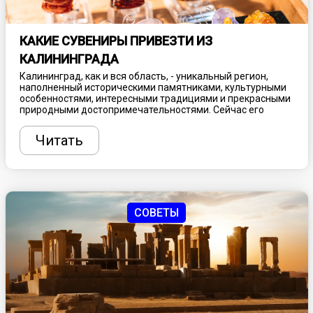
КАКИЕ СУВЕНИРЫ ПРИВЕЗТИ ИЗ
КАЛИНИНГРАДА
Калининград, как и вся область, - уникальный регион,
наполненный историческими памятниками, культурными
особенностями, интересными традициями и прекрасными
природными достопримечательностями. Сейчас его
популярность, как туристического направления, ежегодно
растет, привлекая толпы туристов со всей России и даже
Читать
иностранцев. А какой отпуск без сувениров? Из
путешествия обязательно нужно привезти памятную
вещицу, напоминающую о посещении этого
удивительного края. Представляем несколько идеи, что
туристу купить в Калининграде и окрестностях.
СОВЕТЫ