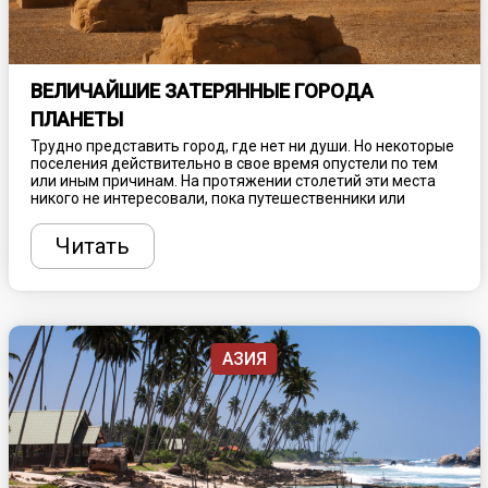
ВЕЛИЧАЙШИЕ ЗАТЕРЯННЫЕ ГОРОДА
ПЛАНЕТЫ
Трудно представить город, где нет ни души. Но некоторые
поселения действительно в свое время опустели по тем
или иным причинам. На протяжении столетий эти места
никого не интересовали, пока путешественники или
ученые случайно их не находили. Обнародованные факты
поражают воображение современного человека, интригуя
Читать
и вызывая неподдельный интерес. Благодаря таким
открытиями теперь мы знаем о десятках затерянных
городов, которые может посетить любой турист.
АЗИЯ