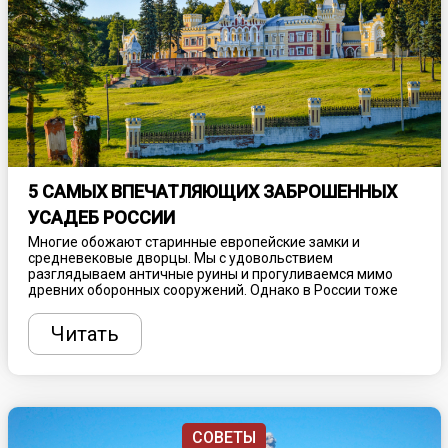
5 САМЫХ ВПЕЧАТЛЯЮЩИХ ЗАБРОШЕННЫХ
УСАДЕБ РОССИИ
Многие обожают старинные европейские замки и
средневековые дворцы. Мы с удовольствием
разглядываем античные руины и прогуливаемся мимо
древних оборонных сооружений. Однако в России тоже
немало выдающихся архитектурных
достопримечательностей, в числе которых и блиставшие
Читать
когда-то роскошные усадьбы. Некоторые из осиротевших
зданий пустуют десятилетиями, медленно разрушаясь и
превращаясь в живописные “заброшки”.
СОВЕТЫ