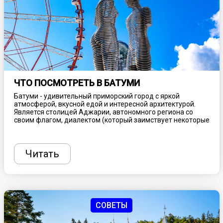
ЧТО ПОСМОТРЕТЬ В БАТУМИ
Батуми - удивительный приморский город с яркой
атмосферой, вкусной едой и интересной архитектурой.
Является столицей Аджарии, автономного региона со
своим флагом, диалектом (который заимствует некоторые
слова из турецкого языка) и собственной изысканной
кухней. Береговая линия с разноцветной галькой,
роскошные внутренние высокогорья и теплый влажный
климат отличают Аджарию от других частей Грузии. Это
Читать
одно из лучших мест для отпуска в стране, предлагающее
очарование нового и старого мира. Рассказываем, что
здесь посмотреть, куда сходить и чем заняться.
СОВЕТЫ