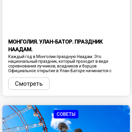
МОНГОЛИЯ. УЛАН-БАТОР. ПРАЗДНИК
НААДАМ.
Каждый год в Монголии праздную Наадам. Это
национальный праздник, который проходит в виде
соревнования лучников, всадников и борцов.
Официальное открытие в Улан-Баторе начинается с
вынесения девяти штандартов Чингисхана. После чего
начинаются сами соревнования, которые проходят по
Смотреть
олимпийской системе. Праздничные мероприятия
проходят на все территории страны.
СОВЕТЫ