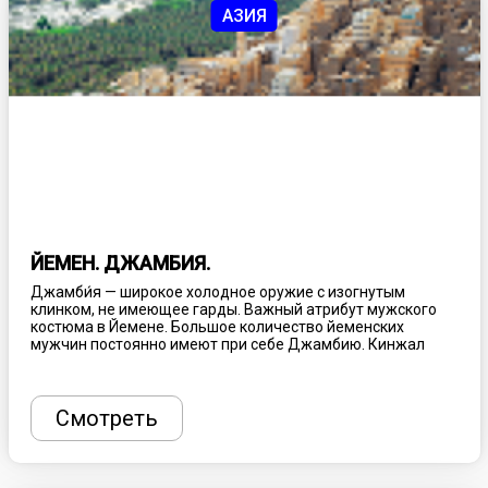
АЗИЯ
ЙЕМЕН. ДЖАМБИЯ.
Джамби́я — широкое холодное оружие с изогнутым
клинком, не имеющее гарды. Важный атрибут мужского
костюма в Йемене. Большое количество йеменских
мужчин постоянно имеют при себе Джамбию. Кинжал
является неотъемлемой частью национальных танцев.
Этот массивный изогнутый кинжал носят вставленным за
специализированный пояс сбоку отчего и пошло его
название, которое переводится как «бок, сторона».
Смотреть