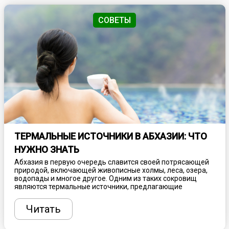
СОВЕТЫ
ТЕРМАЛЬНЫЕ ИСТОЧНИКИ В АБХАЗИИ: ЧТО
НУЖНО ЗНАТЬ
Абхазия в первую очередь славится своей потрясающей
природой, включающей живописные холмы, леса, озера,
водопады и многое другое. Одним из таких сокровищ
являются термальные источники, предлагающие
блаженное расслабление, а также обладающие
целебными свойствами. Посещение таких мест
Читать
способствует общему оздоровлению, однако
предварительно необходимо проконсультироваться с
врачом.