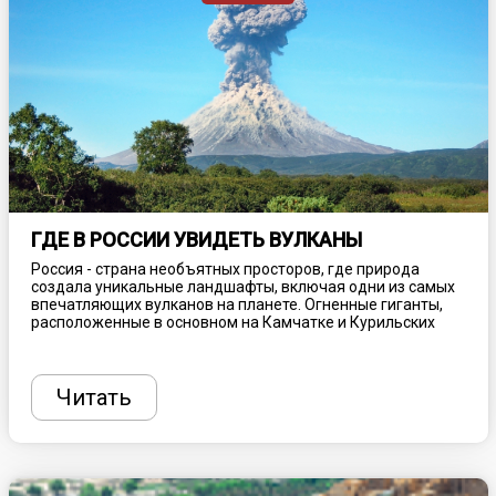
ГДЕ В РОССИИ УВИДЕТЬ ВУЛКАНЫ
Россия - страна необъятных просторов, где природа
создала уникальные ландшафты, включая одни из самых
впечатляющих вулканов на планете. Огненные гиганты,
расположенные в основном на Камчатке и Курильских
островах, привлекают туристов со всего мира своей
мощью, красотой и загадочностью. Вулканы России - это
не только природные достопримечательности, но и места,
где можно почувствовать дыхание Земли и увидеть, как
Читать
рождается новая жизнь.