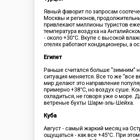
Явный фаворит по запросам соотеч
Москвы и регионов, продолжительны
привлекают миллионы туристов ежег
температура воздуха на Анталийском
- около +30°C. Вкупе с высокой вла
отелях работают кондиционеры, а о
Египет
Раньше считался больше “зимним” н
ситуация меняется. Все то же “все
мир делают это направление популяр
примерно +38°C, но воздух суше. К
охладиться, не говоря уже о море.
ветреные бухты Шарм-эль-Шейха.
Куба
Август - самый жаркий месяц на Ост
ощущаться - как все +45°C. При этом