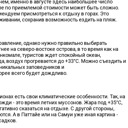
чем, именно в августе здесь наибольшее число
теле по приемлемой стоимости может быть сложно.
омендуем присмотреться к отдыху в горах. Это
живании, сохранив возможность ездить на пляж.
правление, однако нужно правильно выбирать
ее на северо-востоке острова, в то время как на
нкомале, туристов ждет спокойный океан,
а, воздух прогревается до +33°C. Можно съездить и
уникальных заповедников и
орее всего будет дождливо.
ионах есть свои климатические особенности. Так, на
дожди - это время летних муссонов. Жара под +35°C,
гативно сказаться на отдыхе. С другой стороны,
ся. А в Паттайе или на Самуи уже иная картина -
садков.