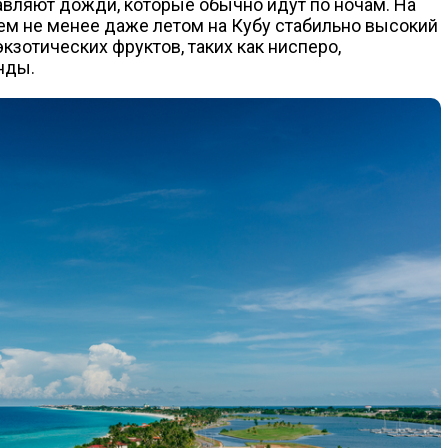
авляют дожди, которые обычно идут по ночам. На
Тем не менее даже летом на Кубу стабильно высокий
 экзотических фруктов, таких как нисперо,
инды.