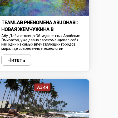
TEAMLAB PHENOMENA ABU DHABI:
НОВАЯ ЖЕМЧУЖИНА В
КУЛЬТУРНОЙ КОРОНЕ ОАЭ
Абу-Даби, столица Объединенных Арабских
Эмиратов, уже давно зарекомендовал себя
как один из самых впечатляющих городов
мира, где современные технологии
переплетаются с богатым культурным
наследием. С каждым годом этот мегаполис
Читать
становится все более привлекательным для
туристов и ценителей искусства, предлагая
уникальные достопримечательности,
поражающие воображение. Одной из таких
новинок, которая уже успела вызвать
огромный интерес, стал TeamLab Phenomena
Abu Dhabi - инновационный проект, созданный
АЗИЯ
на стыке искусства, науки и технологий.