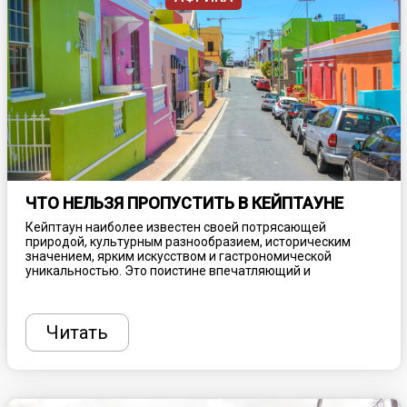
ЧТО НЕЛЬЗЯ ПРОПУСТИТЬ В КЕЙПТАУНЕ
Кейптаун наиболее известен своей потрясающей
природой, культурным разнообразием, историческим
значением, ярким искусством и гастрономической
уникальностью. Это поистине впечатляющий и
многогранный город, который стоит посетить хотя бы раз
в жизни. Планируя поездку в ЮАР, необходимо учитывать
некоторые факторы, включая климатические нюансы,
чтобы местная погода не разочаровала, а также учесть
Читать
вопрос безопасности, как и при любом другом
путешествии. Рассказываем, что нельзя пропустить при
посещении столицы Южно-Африканской Республики.