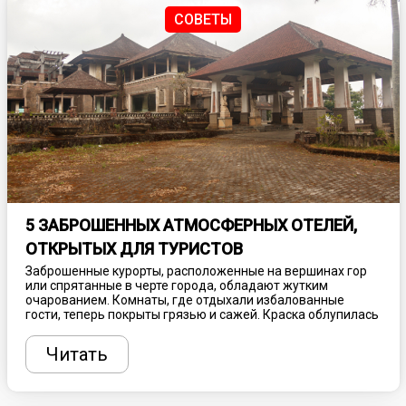
СОВЕТЫ
5 ЗАБРОШЕННЫХ АТМОСФЕРНЫХ ОТЕЛЕЙ,
ОТКРЫТЫХ ДЛЯ ТУРИСТОВ
Заброшенные курорты, расположенные на вершинах гор
или спрятанные в черте города, обладают жутким
очарованием. Комнаты, где отдыхали избалованные
гости, теперь покрыты грязью и сажей. Краска облупилась
с их осыпающихся стен, а природа подбирается все ближе,
чтобы забрать останки себе. Такие места больше не
Читать
принимают толпы туристов, ищущих спа-процедуры и
роскошный досуг, зато привлекают любознательных
путешественников, желающих увидеть что-то
действительно необычное. Рассказываем, где найти