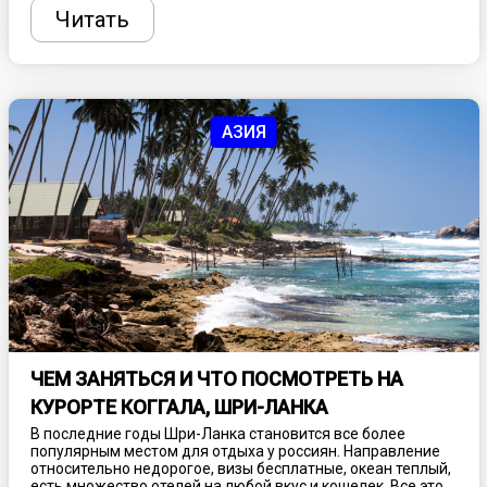
поражают воображение современного человека, интригуя
Читать
и вызывая неподдельный интерес. Благодаря таким
открытиями теперь мы знаем о десятках затерянных
городов, которые может посетить любой турист.
АЗИЯ
ЧЕМ ЗАНЯТЬСЯ И ЧТО ПОСМОТРЕТЬ НА
КУРОРТЕ КОГГАЛА, ШРИ-ЛАНКА
В последние годы Шри-Ланка становится все более
популярным местом для отдыха у россиян. Направление
относительно недорогое, визы бесплатные, океан теплый,
есть множество отелей на любой вкус и кошелек. Все это