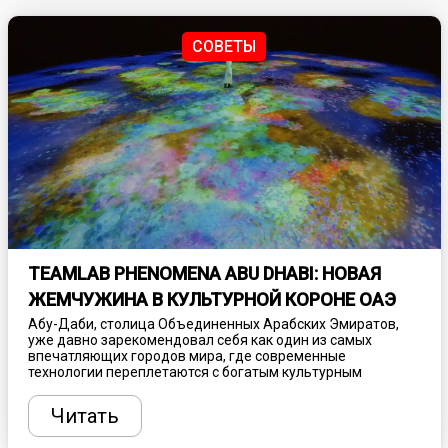
самые атмосферные заброшенные отели.
СОВЕТЫ
TEAMLAB PHENOMENA ABU DHABI: НОВАЯ
ЖЕМЧУЖИНА В КУЛЬТУРНОЙ КОРОНЕ ОАЭ
Абу-Даби, столица Объединенных Арабских Эмиратов,
уже давно зарекомендовал себя как один из самых
впечатляющих городов мира, где современные
технологии переплетаются с богатым культурным
наследием. С каждым годом этот мегаполис становится
все более привлекательным для туристов и ценителей
Читать
искусства, предлагая уникальные
достопримечательности, поражающие воображение.