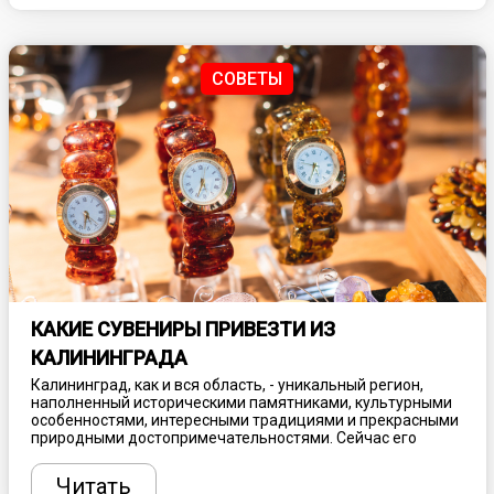
Одной из таких новинок, которая уже успела вызвать
огромный интерес, стал TeamLab Phenomena Abu Dhabi -
инновационный проект, созданный на стыке искусства,
науки и технологий.
СОВЕТЫ
КАКИЕ СУВЕНИРЫ ПРИВЕЗТИ ИЗ
КАЛИНИНГРАДА
Калининград, как и вся область, - уникальный регион,
наполненный историческими памятниками, культурными
особенностями, интересными традициями и прекрасными
природными достопримечательностями. Сейчас его
популярность, как туристического направления, ежегодно
растет, привлекая толпы туристов со всей России и даже
Читать
иностранцев. А какой отпуск без сувениров? Из