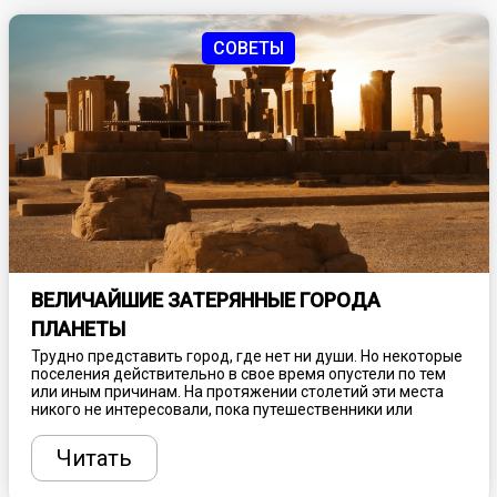
туристу купить в Калининграде и окрестностях.
СОВЕТЫ
ВЕЛИЧАЙШИЕ ЗАТЕРЯННЫЕ ГОРОДА
ПЛАНЕТЫ
Трудно представить город, где нет ни души. Но некоторые
поселения действительно в свое время опустели по тем
или иным причинам. На протяжении столетий эти места
никого не интересовали, пока путешественники или
ученые случайно их не находили. Обнародованные факты
поражают воображение современного человека, интригуя
Читать
и вызывая неподдельный интерес. Благодаря таким
открытиями теперь мы знаем о десятках затерянных