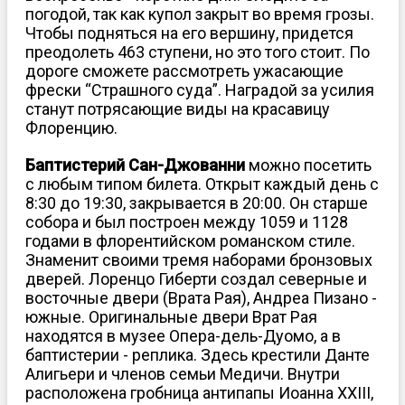
погодой, так как купол закрыт во время грозы.
Чтобы подняться на его вершину, придется
преодолеть 463 ступени, но это того стоит. По
дороге сможете рассмотреть ужасающие
фрески “Страшного суда”. Наградой за усилия
станут потрясающие виды на красавицу
Флоренцию.
Баптистерий Сан-Джованни
можно посетить
с любым типом билета. Открыт каждый день с
8:30 до 19:30, закрывается в 20:00. Он старше
собора и был построен между 1059 и 1128
годами в флорентийском романском стиле.
Знаменит своими тремя наборами бронзовых
дверей. Лоренцо Гиберти создал северные и
восточные двери (Врата Рая), Андреа Пизано -
южные. Оригинальные двери Врат Рая
находятся в музее Опера-дель-Дуомо, а в
баптистерии - реплика. Здесь крестили Данте
Алигьери и членов семьи Медичи. Внутри
расположена гробница антипапы Иоанна XXIII,