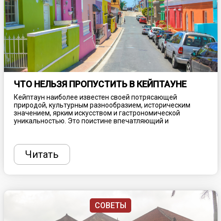
ЧТО НЕЛЬЗЯ ПРОПУСТИТЬ В КЕЙПТАУНЕ
Кейптаун наиболее известен своей потрясающей
природой, культурным разнообразием, историческим
значением, ярким искусством и гастрономической
уникальностью. Это поистине впечатляющий и
многогранный город, который стоит посетить хотя бы раз
в жизни. Планируя поездку в ЮАР, необходимо учитывать
некоторые факторы, включая климатические нюансы,
чтобы местная погода не разочаровала, а также учесть
Читать
вопрос безопасности, как и при любом другом
путешествии. Рассказываем, что нельзя пропустить при
посещении столицы Южно-Африканской Республики.
СОВЕТЫ