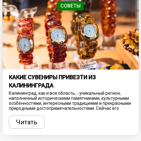
СОВЕТЫ
КАКИЕ СУВЕНИРЫ ПРИВЕЗТИ ИЗ
КАЛИНИНГРАДА
Калининград, как и вся область, - уникальный регион,
наполненный историческими памятниками, культурными
особенностями, интересными традициями и прекрасными
природными достопримечательностями. Сейчас его
популярность, как туристического направления, ежегодно
растет, привлекая толпы туристов со всей России и даже
Читать
иностранцев. А какой отпуск без сувениров? Из
путешествия обязательно нужно привезти памятную
вещицу, напоминающую о посещении этого
удивительного края. Представляем несколько идеи, что