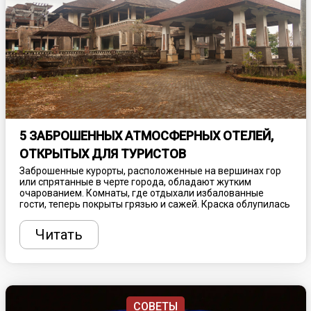
5 ЗАБРОШЕННЫХ АТМОСФЕРНЫХ ОТЕЛЕЙ,
ОТКРЫТЫХ ДЛЯ ТУРИСТОВ
Заброшенные курорты, расположенные на вершинах гор
или спрятанные в черте города, обладают жутким
очарованием. Комнаты, где отдыхали избалованные
гости, теперь покрыты грязью и сажей. Краска облупилась
с их осыпающихся стен, а природа подбирается все ближе,
чтобы забрать останки себе. Такие места больше не
Читать
принимают толпы туристов, ищущих спа-процедуры и
роскошный досуг, зато привлекают любознательных
путешественников, желающих увидеть что-то
действительно необычное. Рассказываем, где найти
самые атмосферные заброшенные отели.
СОВЕТЫ