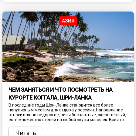
городов, которые может посетить любой турист.
АЗИЯ
ЧЕМ ЗАНЯТЬСЯ И ЧТО ПОСМОТРЕТЬ НА
КУРОРТЕ КОГГАЛА, ШРИ-ЛАНКА
В последние годы Шри-Ланка становится все более
популярным местом для отдыха у россиян. Направление
относительно недорогое, визы бесплатные, океан теплый,
есть множество отелей на любой вкус и кошелек. Все это
дополняется богатой историей, уникальной культурой,
интересными достопримечательностями и потрясающими
Читать
природными заповедниками. Пляж Коггала,