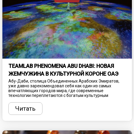
TEAMLAB PHENOMENA ABU DHABI: НОВАЯ
ЖЕМЧУЖИНА В КУЛЬТУРНОЙ КОРОНЕ ОАЭ
Абу-Даби, столица Объединенных Арабских Эмиратов,
уже давно зарекомендовал себя как один из самых
впечатляющих городов мира, где современные
технологии переплетаются с богатым культурным
наследием. С каждым годом этот мегаполис становится
все более привлекательным для туристов и ценителей
Читать
искусства, предлагая уникальные
достопримечательности, поражающие воображение.
Одной из таких новинок, которая уже успела вызвать
огромный интерес, стал TeamLab Phenomena Abu Dhabi -
инновационный проект, созданный на стыке искусства,
науки и технологий.