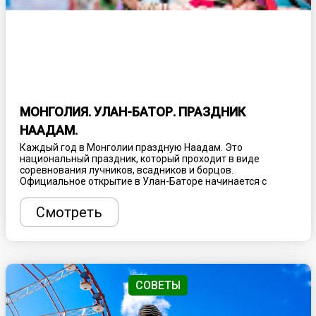
МОНГОЛИЯ. УЛАН-БАТОР. ПРАЗДНИК
НААДАМ.
Каждый год в Монголии праздную Наадам. Это
национальный праздник, который проходит в виде
соревнования лучников, всадников и борцов.
Официальное открытие в Улан-Баторе начинается с
вынесения девяти штандартов Чингисхана. После чего
начинаются сами соревнования, которые проходят по
Смотреть
олимпийской системе. Праздничные мероприятия
проходят на все территории страны.
СОВЕТЫ