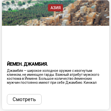
АЗИЯ
ЙЕМЕН. ДЖАМБИЯ.
Джамби́я — широкое холодное оружие с изогнутым
клинком, не имеющее гарды. Важный атрибут мужского
костюма в Йемене. Большое количество йеменских
мужчин постоянно имеют при себе Джамбию. Кинжал
является неотъемлемой частью национальных танцев.
Этот массивный изогнутый кинжал носят вставленным за
специализированный пояс сбоку отчего и пошло его
название, которое переводится как «бок, сторона».
Смотреть