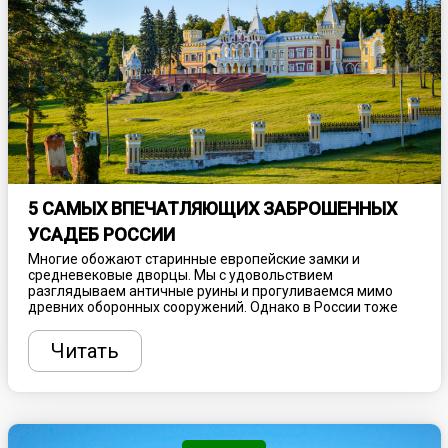
5 САМЫХ ВПЕЧАТЛЯЮЩИХ ЗАБРОШЕННЫХ
УСАДЕБ РОССИИ
Многие обожают старинные европейские замки и
средневековые дворцы. Мы с удовольствием
разглядываем античные руины и прогуливаемся мимо
древних оборонных сооружений. Однако в России тоже
немало выдающихся архитектурных
достопримечательностей, в числе которых и блиставшие
Читать
когда-то роскошные усадьбы. Некоторые из осиротевших
зданий пустуют десятилетиями, медленно разрушаясь и
превращаясь в живописные “заброшки”.