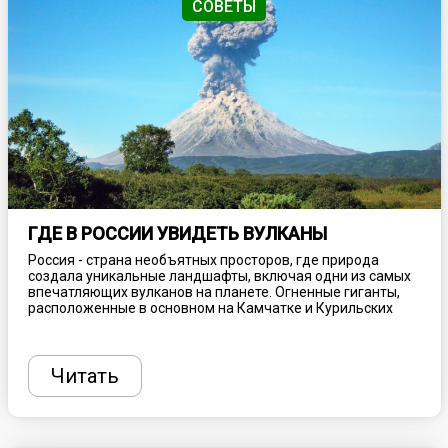
СОВЕТЫ
ГДЕ В РОССИИ УВИДЕТЬ ВУЛКАНЫ
Россия - страна необъятных просторов, где природа
создала уникальные ландшафты, включая одни из самых
впечатляющих вулканов на планете. Огненные гиганты,
расположенные в основном на Камчатке и Курильских
островах, привлекают туристов со всего мира своей
мощью, красотой и загадочностью. Вулканы России - это
не только природные достопримечательности, но и места,
где можно почувствовать дыхание Земли и увидеть, как
Читать
рождается новая жизнь.