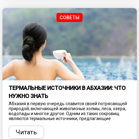
СОВЕТЫ
ТЕРМАЛЬНЫЕ ИСТОЧНИКИ В АБХАЗИИ: ЧТО
НУЖНО ЗНАТЬ
Абхазия в первую очередь славится своей потрясающей
природой, включающей живописные холмы, леса, озера,
водопады и многое другое. Одним из таких сокровищ
являются термальные источники, предлагающие
блаженное расслабление, а также обладающие
целебными свойствами. Посещение таких мест
Читать
способствует общему оздоровлению, однако
предварительно необходимо проконсультироваться с