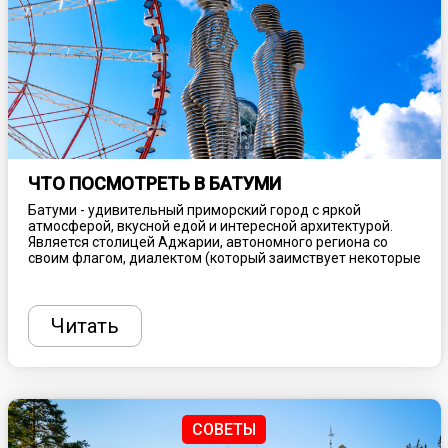
ЧТО ПОСМОТРЕТЬ В БАТУМИ
Батуми - удивительный приморский город с яркой
атмосферой, вкусной едой и интересной архитектурой.
Является столицей Аджарии, автономного региона со
своим флагом, диалектом (который заимствует некоторые
слова из турецкого языка) и собственной изысканной
кухней. Береговая линия с разноцветной галькой,
роскошные внутренние высокогорья и теплый влажный
климат отличают Аджарию от других частей Грузии. Это
Читать
одно из лучших мест для отпуска в стране, предлагающее
очарование нового и старого мира. Рассказываем, что
здесь посмотреть, куда сходить и чем заняться.
СОВЕТЫ