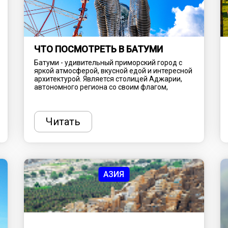
ЧТО ПОСМОТРЕТЬ В БАТУМИ
Батуми - удивительный приморский город с
яркой атмосферой, вкусной едой и интересной
архитектурой. Является столицей Аджарии,
автономного региона со своим флагом,
диалектом (который заимствует некоторые
слова из турецкого языка) и собственной
изысканной кухней. Береговая линия с
разноцветной галькой, роскошные внутренние
Читать
высокогорья и теплый влажный климат
отличают Аджарию от других частей Грузии.
Это одно из лучших мест для отпуска в стране,
предлагающее очарование нового и старого
мира. Рассказываем, что здесь посмотреть,
куда сходить и чем заняться.
АЗИЯ