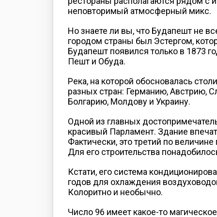
рестораны располагаются рядом с 
неповторимый атмосферный микс.
Но знаете ли вы, что Будапешт не в
городом страны был Эстергом, котор
Будапешт появился только в 1873 го
Пешт и Обуда.
Река, на которой обосновалась столи
разных стран: Германию, Австрию, 
Болгарию, Молдову и Украину.
Одной из главных достопримечатель
красивый Парламент. Здание впечатл
Фактически, это третий по величине
Для его строительства понадобилос
Кстати, его система кондиционирова
годов для охлаждения воздуховодо
Колоритно и необычно.
Число 96 имеет какое-то магическо