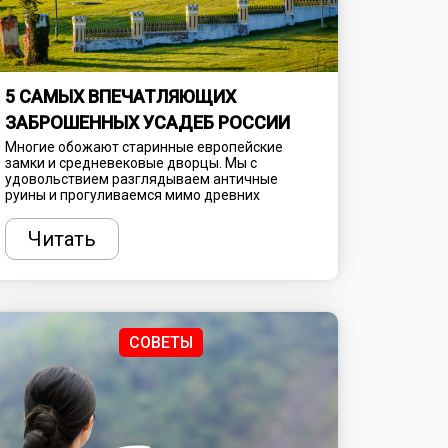
5 САМЫХ ВПЕЧАТЛЯЮЩИХ
ЗАБРОШЕННЫХ УСАДЕБ РОССИИ
Многие обожают старинные европейские
замки и средневековые дворцы. Мы с
удовольствием разглядываем античные
руины и прогуливаемся мимо древних
оборонных сооружений. Однако в России тоже
немало выдающихся архитектурных
Читать
достопримечательностей, в числе которых и
блиставшие когда-то роскошные усадьбы.
Некоторые из осиротевших зданий пустуют
десятилетиями, медленно разрушаясь и
превращаясь в живописные “заброшки”.
СОВЕТЫ