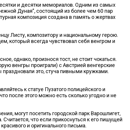
есятки и десятки мемориалов. Одним из самых
ежной Дуная”, состоящий из более чем 60 пар
птурная композиция создана в память о жертвах
цу Листу, композитору и национальному герою.
ем, который всегда чувствовал себя венгром и
ое, однако, произнося тост, не стоит чокаться.
орую венгры проиграли) с Австрией венгерские
ы праздновали это, стуча пивными кружками.
авляйтесь к статуе Пузатого полицейского и
 что после этого можно есть сколько угодно и не
вения, могут посетить городской парк Варошлигет,
. Считается, что если прикоснуться к его пишущей
красивого и оригинального письма.