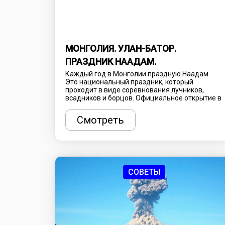
МОНГОЛИЯ. УЛАН-БАТОР.
ПРАЗДНИК НААДАМ.
Каждый год в Монголии праздную Наадам.
Это национальный праздник, который
проходит в виде соревнования лучников,
всадников и борцов. Официальное открытие в
Улан-Баторе начинается с вынесения девяти
штандартов Чингисхана. После чего
Смотреть
начинаются сами соревнования, которые
проходят по олимпийской системе.
Праздничные мероприятия проходят на все
территории страны.
СОВЕТЫ