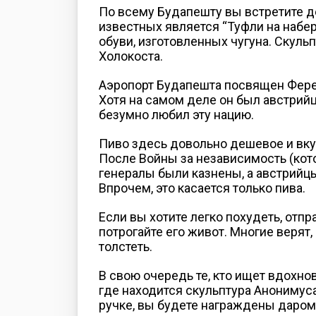
По всему Будапешту вы встретите д
известных является “Туфли на набер
обуви, изготовленных чугуна. Скуль
Холокоста.
Аэропорт Будапешта посвящен Ферен
Хотя на самом деле он был австрийц
безумно любил эту нацию.
Пиво здесь довольно дешевое и вкусн
После Войны за независимость (кот
генералы были казнены, а австрийц
Впрочем, это касается только пива.
Если вы хотите легко похудеть, отпр
потрогайте его живот. Многие верят,
толстеть.
В свою очередь те, кто ищет вдохно
где находится скульптура Анонимуса
ручке, вы будете награждены даром 