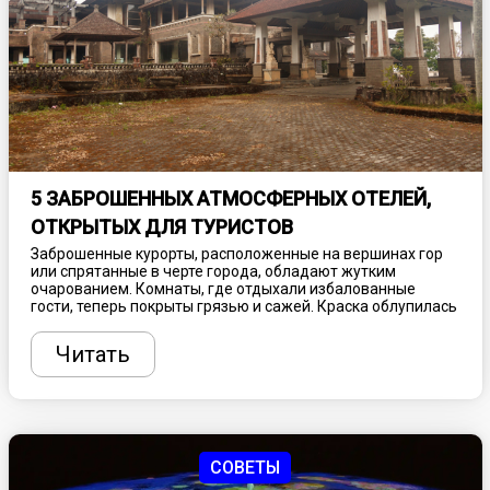
5 ЗАБРОШЕННЫХ АТМОСФЕРНЫХ ОТЕЛЕЙ,
ОТКРЫТЫХ ДЛЯ ТУРИСТОВ
Заброшенные курорты, расположенные на вершинах гор
или спрятанные в черте города, обладают жутким
очарованием. Комнаты, где отдыхали избалованные
гости, теперь покрыты грязью и сажей. Краска облупилась
с их осыпающихся стен, а природа подбирается все ближе,
чтобы забрать останки себе. Такие места больше не
Читать
принимают толпы туристов, ищущих спа-процедуры и
роскошный досуг, зато привлекают любознательных
путешественников, желающих увидеть что-то
действительно необычное. Рассказываем, где найти
самые атмосферные заброшенные отели.
СОВЕТЫ