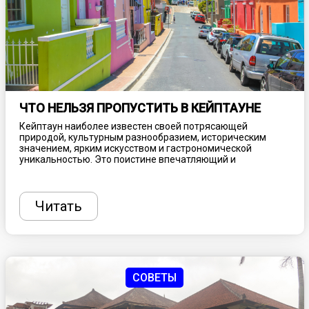
ЧТО НЕЛЬЗЯ ПРОПУСТИТЬ В КЕЙПТАУНЕ
Кейптаун наиболее известен своей потрясающей
природой, культурным разнообразием, историческим
значением, ярким искусством и гастрономической
уникальностью. Это поистине впечатляющий и
многогранный город, который стоит посетить хотя бы раз
в жизни. Планируя поездку в ЮАР, необходимо учитывать
некоторые факторы, включая климатические нюансы,
чтобы местная погода не разочаровала, а также учесть
Читать
вопрос безопасности, как и при любом другом
путешествии. Рассказываем, что нельзя пропустить при
посещении столицы Южно-Африканской Республики.
СОВЕТЫ