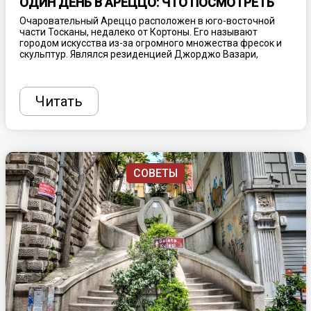
ОДИН ДЕНЬ В АРЕЦЦО: ЧТО ПОСМОТРЕТЬ
Очаровательный Ареццо расположен в юго-восточной
части Тосканы, недалеко от Кортоны. Его называют
городом искусства из-за огромного множества фресок и
скульптур. Являлся резиденцией Джорджо Вазари,
знаменитого художника эпохи Возрождения,
расписавшего купол Флорентийского собора. Но многие
знают это место благодаря фильму Роберто Бениньи
“Жизнь прекрасна”. Именно здесь жили главные герои до
Читать
того, как их отправили в нацистский концлагерь. Картина
получила три премии “Оскар”, Гран-при Каннского
кинофестиваля в 1998 году и две европейские
кинопремии. Рассказываем, что еще посмотреть в
великолепном Ареццо.
СОВЕТЫ