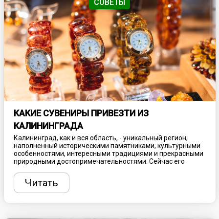
СОВЕТЫ
КАКИЕ СУВЕНИРЫ ПРИВЕЗТИ ИЗ
КАЛИНИНГРАДА
Калининград, как и вся область, - уникальный регион,
наполненный историческими памятниками, культурными
особенностями, интересными традициями и прекрасными
природными достопримечательностями. Сейчас его
популярность, как туристического направления, ежегодно
растет, привлекая толпы туристов со всей России и даже
Читать
иностранцев. А какой отпуск без сувениров? Из
путешествия обязательно нужно привезти памятную
вещицу, напоминающую о посещении этого
удивительного края. Представляем несколько идеи, что
туристу купить в Калининграде и окрестностях.