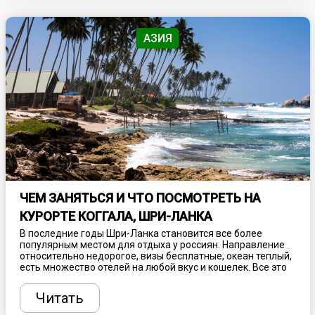
АЗИЯ
ЧЕМ ЗАНЯТЬСЯ И ЧТО ПОСМОТРЕТЬ НА
КУРОРТЕ КОГГАЛА, ШРИ-ЛАНКА
В последние годы Шри-Ланка становится все более
популярным местом для отдыха у россиян. Направление
относительно недорогое, визы бесплатные, океан теплый,
есть множество отелей на любой вкус и кошелек. Все это
дополняется богатой историей, уникальной культурой,
интересными достопримечательностями и потрясающими
Читать
природными заповедниками. Пляж Коггала,
расположенный на южном побережье острова, изобилует