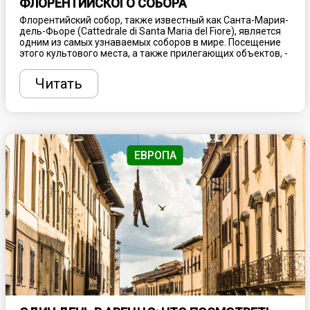
ФЛОРЕНТИЙСКОГО СОБОРА
Флорентийский собор, также известный как Санта-Мария-
дель-Фьоре (Cattedrale di Santa Maria del Fiore), является
одним из самых узнаваемых соборов в мире. Посещение
этого культового места, а также прилегающих объектов, -
больше, чем просто прогулка. Здесь можно подняться на
колокольню Джотто, пройти по лестнице на вершину
Читать
купола Брунеллески и заглянуть в баптистерий. Гостям
доступно несколько тарифов входных билетов, а поход к
некоторым частям комплекса необходимо бронировать
заранее. Кажется, что спланировать визит сюда сложно,
но на самом деле достаточно лишь правильно
подготовиться.
ЕВРОПА