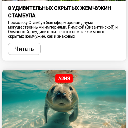
8 УДИВИТЕЛЬНЫХ СКРЫТЫХ ЖЕМЧУЖИН
СТАМБУЛА
Поскольку Стамбул был сформирован двумя
могущественными империями, Римской (Византийской) и
Османской, неудивительно, что в нем также много
скрытых жемчужин, как и знаковых
достопримечательностей. Здесь можно часами бродить
по районам, где древние сооружения органично
Читать
сочетаются с современными постройками, и за каждым
поворотом находить все больше скрытых жемчужин.
АЗИЯ