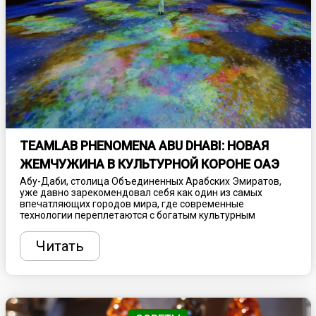
TEAMLAB PHENOMENA ABU DHABI: НОВАЯ
ЖЕМЧУЖИНА В КУЛЬТУРНОЙ КОРОНЕ ОАЭ
Абу-Даби, столица Объединенных Арабских Эмиратов,
уже давно зарекомендовал себя как один из самых
впечатляющих городов мира, где современные
технологии переплетаются с богатым культурным
наследием. С каждым годом этот мегаполис становится
все более привлекательным для туристов и ценителей
Читать
искусства, предлагая уникальные
достопримечательности, поражающие воображение.
Одной из таких новинок, которая уже успела вызвать
огромный интерес, стал TeamLab Phenomena Abu Dhabi -
инновационный проект, созданный на стыке искусства,
науки и технологий.