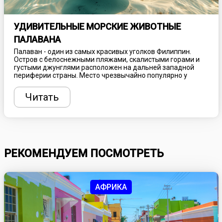
УДИВИТЕЛЬНЫЕ МОРСКИЕ ЖИВОТНЫЕ
ПАЛАВАНА
Палаван - один из самых красивых уголков Филиппин.
Остров с белоснежными пляжами, скалистыми горами и
густыми джунглями расположен на дальней западной
периферии страны. Место чрезвычайно популярно у
путешественников и предлагает множество интересных
занятий, включая треккинг, исследование пещер,
Читать
знакомство с бытом местных племен и многое другое. Но
отдельная гордость Палавана - удивительный подводный
мир и его красочные обитатели. Рассказываем, где и как
найти морские чудеса Филиппин.
РЕКОМЕНДУЕМ ПОСМОТРЕТЬ
АФРИКА