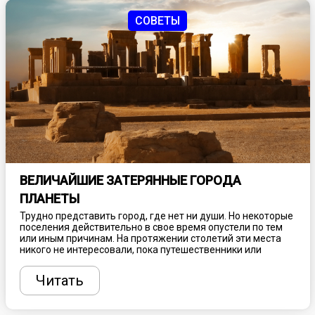
СОВЕТЫ
ВЕЛИЧАЙШИЕ ЗАТЕРЯННЫЕ ГОРОДА
ПЛАНЕТЫ
Трудно представить город, где нет ни души. Но некоторые
поселения действительно в свое время опустели по тем
или иным причинам. На протяжении столетий эти места
никого не интересовали, пока путешественники или
ученые случайно их не находили. Обнародованные факты
поражают воображение современного человека, интригуя
Читать
и вызывая неподдельный интерес. Благодаря таким
открытиями теперь мы знаем о десятках затерянных
городов, которые может посетить любой турист.